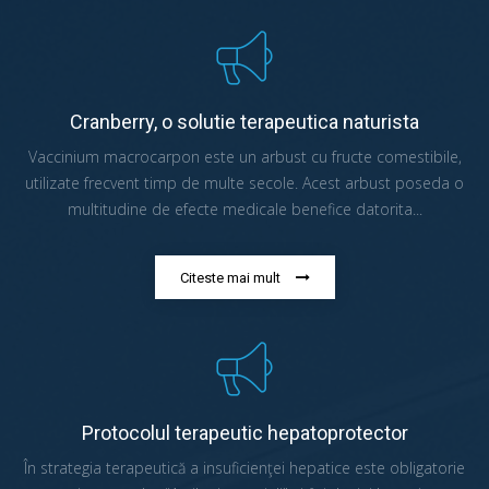
Cranberry, o solutie terapeutica naturista
Vaccinium macrocarpon este un arbust cu fructe comestibile,
utilizate frecvent timp de multe secole. Acest arbust poseda o
multitudine de efecte medicale benefice datorita...
Citeste mai mult
Protocolul terapeutic hepatoprotector
În strategia terapeutică a insuficienţei hepatice este obligatorie