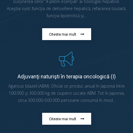
susţinerea celor “4 piloni esenţiali” ai fiziologiei hepatice.
Aceştia sunt: funcţia de detoxifiere hepatică, refacerea tisulară,
funcţia lipotrofică şi...
Citeste mai mult
Adjuvanţi naturişti în terapia oncologică (I)
Agaricus blazeii (ABM). Oficial se produc anual în Japonia între
100.000 şi 300.000 kg de ciuperci uscate ABM. Tot în Japonia,
circa 300.000-500.000 persoane consumă în mod...
Citeste mai mult