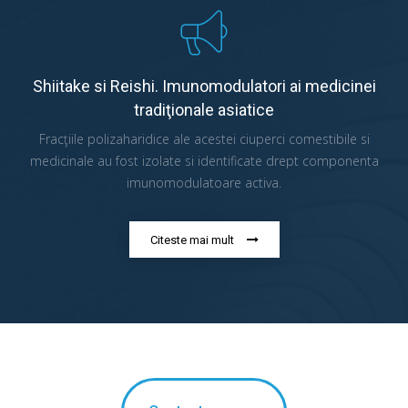
Shiitake si Reishi. Imunomodulatori ai medicinei
tradiţionale asiatice
Fracţiile polizaharidice ale acestei ciuperci comestibile si
medicinale au fost izolate si identificate drept componenta
imunomodulatoare activa.
Citeste mai mult